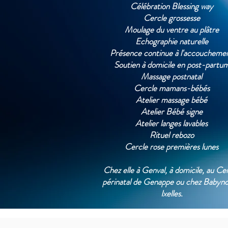
Célébration Blessing way
Cercle grossesse
Moulage du ventre au plâtre
Echographie naturelle
Présence continue à l'accoucheme
Soutien à domicile en post-partu
Massage postnatal
Cercle mamans-bébés
Atelier massage bébé
Atelier Bébé signe
Atelier langes lavables
Rituel rebozo
Cercle rose premières lunes
Chez elle à Genval, à domicile, au Ce
périnatal de Genappe ou chez Babyno
Ixelles.